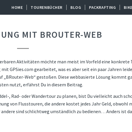
HOME
TOURENBÜCHER
BLOG
PACKRAFTING
BIK
UNG MIT BROUTER-WEB
underbaren Aktivitäten möchte man meist im Vorfeld eine konkrete 
it GPSies.com gearbeitet, was es aber seit ein paar Jahren leid
h auf „BRouter-Web“ gestoßen. Diese webbasierte Lösung kommt g
ten nutzt, erfährst Du in diesem Beitrag.
del-, Rad- oder Wandertour zu planen, bist Du vielleicht auch sch
anung von Flusstouren, die andere kostet jedes Jahr Geld, obwohl 
 andere sind schlichtweg umständlich zu bedienen… Anders ist da