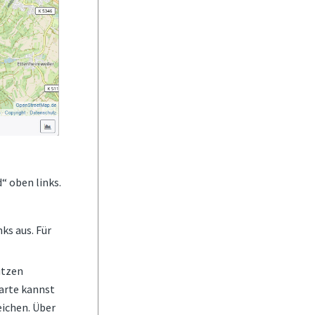
“ oben links.
nks aus. Für
utzen
arte kannst
ichen. Über