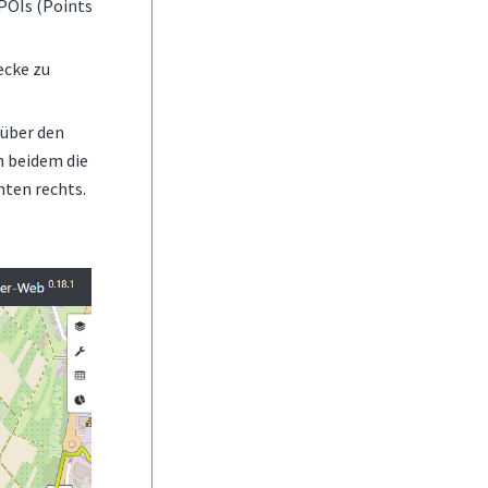
POIs (Points
ecke zu
 über den
n beidem die
nten rechts.