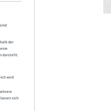
sind
halb der
keine
m darstellt.
ich wird
mehrere
lassen sich