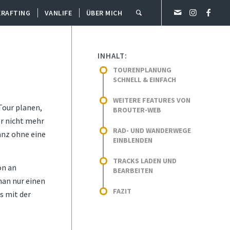
ERAFTING
VANLIFE
ÜBER MICH
INHALT:
TOURENPLANUNG
SCHNELL & EINFACH
WEITERE FEATURES VON
Tour planen,
BROUTER-WEB
er nicht mehr
RAD- UND WANDERWEGE
anz ohne eine
EINBLENDEN
TRACKS LADEN UND
on an
BEARBEITEN
man nur einen
FAZIT
s mit der