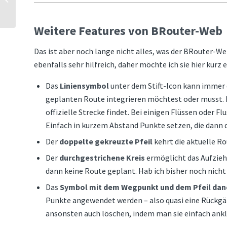
Kaufentscheidung
Weitere Features von BRouter-Web
Das ist aber noch lange nicht alles, was der BRouter-Web
ebenfalls sehr hilfreich, daher möchte ich sie hier kurz 
Das
Liniensymbol
unter dem Stift-Icon kann immer d
geplanten Route integrieren möchtest oder musst. D
offizielle Strecke findet. Bei einigen Flüssen oder F
Einfach in kurzem Abstand Punkte setzen, die dann 
Der
doppelte gekreuzte Pfeil
kehrt die aktuelle Ro
Der
durchgestrichene Kreis
ermöglicht das Aufziehe
dann keine Route geplant. Hab ich bisher noch nicht
Das
Symbol mit dem Wegpunkt und dem Pfeil da
Punkte angewendet werden – also quasi eine Rückgä
ansonsten auch löschen, indem man sie einfach ankl