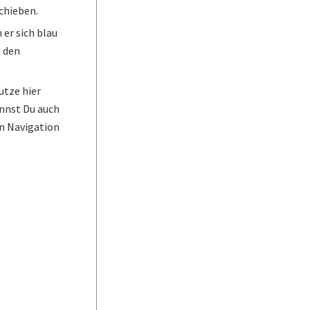
chieben.
 er sich blau
n den
utze hier
nnst Du auch
en Navigation