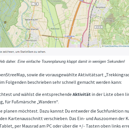
eb daher. Eine einfache Tourenplanung klappt damit in wenigen Sekunden!
OpenStreeMap, sowie die vorausgewählte Aktivitätsart „Trekkingrad
wie im Folgenden beschrieben sehr schnell gemacht werden kann:
öchtest und wählst die entsprechende
Aktivität
in der Liste oben li
ng, für Fußmärsche „Wandern“.
te planen möchtest. Dazu kannst Du entweder die Suchfunktion n
 den Kartenausschnitt verschieben. Das Ein- und Auszoomen der K
let, per Mausrad am PC oder über die +/- Tasten oben links erre