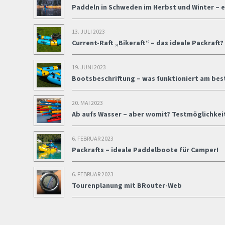
Paddeln in Schweden im Herbst und Winter – e
13. JULI 2023
Current-Raft „Bikeraft“ – das ideale Packraft?
19. JUNI 2023
Bootsbeschriftung – was funktioniert am bes
20. MAI 2023
Ab aufs Wasser – aber womit? Testmöglichkei
6. FEBRUAR 2023
Packrafts – ideale Paddelboote für Camper!
6. FEBRUAR 2023
Tourenplanung mit BRouter-Web